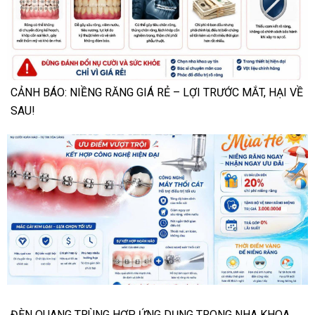
CẢNH BÁO: NIỀNG RĂNG GIÁ RẺ – LỢI TRƯỚC MẮT, HẠI VỀ
SAU!
ĐÈN QUANG TRÙNG HỢP ỨNG DỤNG TRONG NHA KHOA