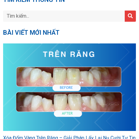
BÀI VIẾT MỚI NHẤT
Xóa Đốm Vàng Trên Răng – Giải Pháp Lấy Lại Nụ Cười Tự Tin