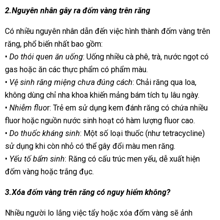
2.Nguyên nhân gây ra đốm vàng trên răng
Có nhiều nguyên nhân dẫn đến việc hình thành đốm vàng trên
răng, phổ biến nhất bao gồm:
•
Do thói quen ăn uống
: Uống nhiều cà phê, trà, nước ngọt có
gas hoặc ăn các thực phẩm có phẩm màu.
•
Vệ sinh răng miệng chưa đúng cách
: Chải răng qua loa,
không dùng chỉ nha khoa khiến mảng bám tích tụ lâu ngày.
•
Nhiễm fluo
r: Trẻ em sử dụng kem đánh răng có chứa nhiều
fluor hoặc nguồn nước sinh hoạt có hàm lượng fluor cao.
•
Do thuốc kháng sinh
: Một số loại thuốc (như tetracycline)
sử dụng khi còn nhỏ có thể gây đổi màu men răng.
•
Yếu tố bẩm sinh
: Răng có cấu trúc men yếu, dễ xuất hiện
đốm vàng hoặc trắng đục.
3.Xóa đốm vàng trên răng có nguy hiểm không?
Nhiều người lo lắng việc tẩy hoặc xóa đốm vàng sẽ ảnh