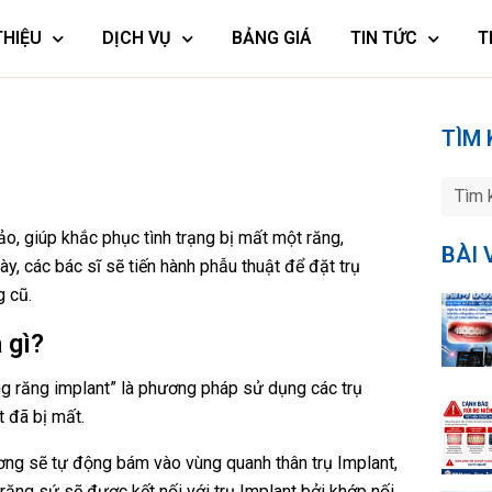
THIỆU
DỊCH VỤ
BẢNG GIÁ
TIN TỨC
T
TÌM 
ảo, giúp khắc phục tình trạng bị mất một răng,
BÀI 
, các bác sĩ sẽ tiến hành phẫu thuật để đặt trụ
g cũ.
 gì?
ng răng implant
” là phương pháp sử dụng các trụ
t đã bị mất.
ơng sẽ tự động bám vào vùng quanh thân trụ Implant,
ăng sứ sẽ được kết nối với trụ Implant bởi khớp nối