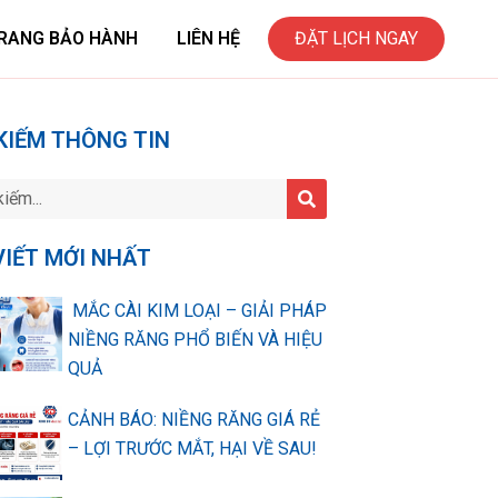
RANG BẢO HÀNH
LIÊN HỆ
ĐẶT LỊCH NGAY
KIẾM THÔNG TIN
VIẾT MỚI NHẤT
MẮC CÀI KIM LOẠI – GIẢI PHÁP
NIỀNG RĂNG PHỔ BIẾN VÀ HIỆU
QUẢ
CẢNH BÁO: NIỀNG RĂNG GIÁ RẺ
– LỢI TRƯỚC MẮT, HẠI VỀ SAU!