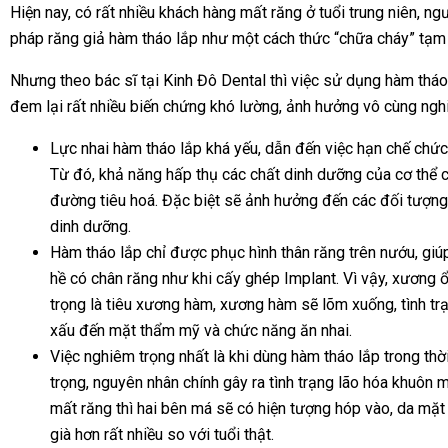
Hiện nay, có rất nhiều khách hàng mất răng ở tuổi trung niên, n
pháp răng giả hàm tháo lắp như một cách thức “chữa cháy” tạm t
Nhưng theo bác sĩ tại Kinh Đô Dental thì việc sử dụng hàm tháo
đem lại rất nhiều biến chứng khó lường, ảnh hưởng vô cùng ng
Lực nhai hàm tháo lắp khá yếu, dẫn đến việc hạn chế chức 
Từ đó, khả năng hấp thụ các chất dinh dưỡng của cơ thể 
đường tiêu hoá. Đặc biệt sẽ ảnh hưởng đến các đối tượng 
dinh dưỡng.
Hàm tháo lắp chỉ được phục hình thân răng trên nướu, giú
hề có chân răng như khi cấy ghép Implant. Vì vậy, xương 
trọng là tiêu xương hàm, xương hàm sẽ lõm xuống, tình trạ
xấu đến mặt thẩm mỹ và chức năng ăn nhai.
Việc nghiêm trọng nhất là khi dùng hàm tháo lắp trong thờ
trọng, nguyên nhân chính gây ra tình trạng lão hóa khuôn
mất răng thì hai bên má sẽ có hiện tượng hóp vào, da mặt
già hơn rất nhiều so với tuổi thật.