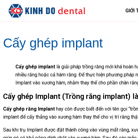
GIỚI 
Cấy ghép implant
Cấy ghép implant
là giải pháp trồng răng mới khá hoàn h
nhiều răng hoặc cả hàm răng. Để thực hiện phương pháp này
Implant vào xương hàm, nhằm thay thế cho phần chân răn
Cấy ghép Implant (Trồng răng implant) là
Cấy ghép răng Implant
hay còn được biết đến với tên gọi “
trồ
implant để cấy thẳng vào xương hàm thay thế cho vị trí răng thậ
Sau khi trụ Implant được đặt thành công vào vùng mất răng, xư
giúp nó có khả năng dính chặt vào xương hàm. Sau đó các mão r