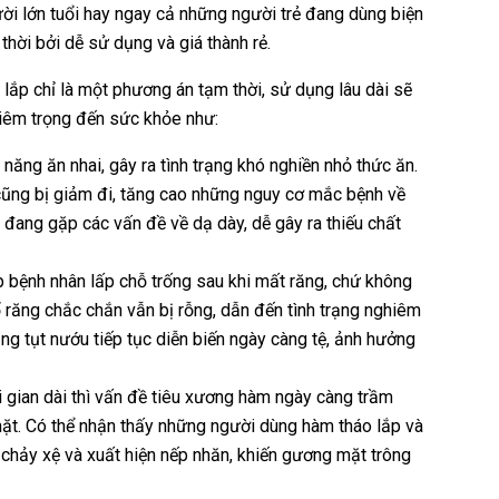
gười lớn tuổi hay ngay cả những người trẻ đang dùng biện
hời bởi dễ sử dụng và giá thành rẻ.
 lắp chỉ là một phương án tạm thời, sử dụng lâu dài sẽ
hiêm trọng đến sức khỏe như:
năng ăn nhai, gây ra tình trạng khó nghiền nhỏ thức ăn.
cũng bị giảm đi, tăng cao những nguy cơ mắc bệnh về
đang gặp các vấn đề về dạ dày, dễ gây ra thiếu chất
p bệnh nhân lấp chỗ trống sau khi mất răng, chứ không
ổ răng chắc chắn vẫn bị rỗng, dẫn đến tình trạng nghiêm
ng tụt nướu tiếp tục diễn biến ngày càng tệ, ảnh hưởng
i gian dài thì vấn đề tiêu xương hàm ngày càng trầm
 mặt. Có thể nhận thấy những người dùng hàm tháo lắp và
 chảy xệ và xuất hiện nếp nhăn, khiến gương mặt trông