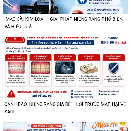
MẮC CÀI KIM LOẠI – GIẢI PHÁP NIỀNG RĂNG PHỔ BIẾN
VÀ HIỆU QUẢ
CẢNH BÁO: NIỀNG RĂNG GIÁ RẺ – LỢI TRƯỚC MẮT, HẠI VỀ
SAU!