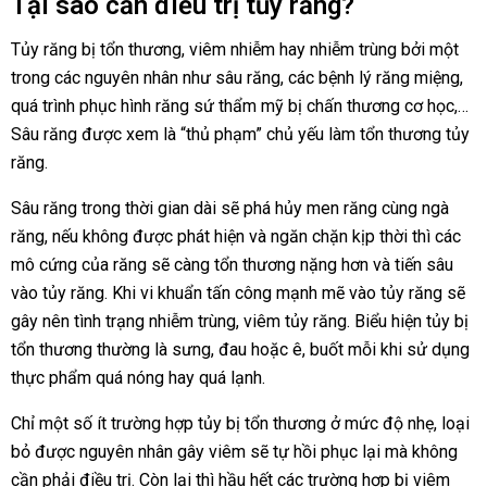
Tại sao cần điều trị tủy răng?
Tủy răng bị tổn thương, viêm nhiễm hay nhiễm trùng bởi một
trong các nguyên nhân như sâu răng, các bệnh lý răng miệng,
quá trình phục hình răng sứ thẩm mỹ bị chấn thương cơ học,…
Sâu răng được xem là “thủ phạm” chủ yếu làm tổn thương tủy
răng.
Sâu răng trong thời gian dài sẽ phá hủy men răng cùng ngà
răng, nếu không được phát hiện và ngăn chặn kịp thời thì các
mô cứng của răng sẽ càng tổn thương nặng hơn và tiến sâu
vào tủy răng. Khi vi khuẩn tấn công mạnh mẽ vào tủy răng sẽ
gây nên tình trạng nhiễm trùng, viêm tủy răng. Biểu hiện tủy bị
tổn thương thường là sưng, đau hoặc ê, buốt mỗi khi sử dụng
thực phẩm quá nóng hay quá lạnh.
Chỉ một số ít trường hợp tủy bị tổn thương ở mức độ nhẹ, loại
bỏ được nguyên nhân gây viêm sẽ tự hồi phục lại mà không
cần phải điều trị. Còn lại thì hầu hết các trường hợp bị viêm