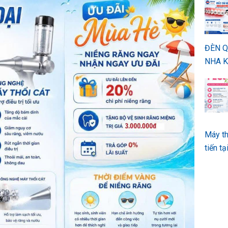
ĐÈN 
NHA K
Máy th
tiến t