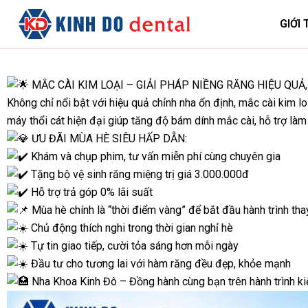
GIỚI 
MẮC CÀI KIM LOẠI – GIẢI PHÁP NIỀNG RĂNG HIỆU QUẢ,
Không chỉ nổi bật với hiệu quả chỉnh nha ổn định, mắc cài kim 
máy thổi cát hiện đại giúp tăng độ bám dính mắc cài, hỗ trợ làm s
ƯU ĐÃI MÙA HÈ SIÊU HẤP DẪN:
Khám và chụp phim, tư vấn miễn phí cùng chuyên gia
Tặng bộ vệ sinh răng miệng trị giá 3.000.000đ
Hỗ trợ trả góp 0% lãi suất
Mùa hè chính là “thời điểm vàng” để bắt đầu hành trình tha
Chủ động thích nghi trong thời gian nghỉ hè
Tự tin giao tiếp, cười tỏa sáng hơn mỗi ngày
Đầu tư cho tương lai với hàm răng đều đẹp, khỏe mạnh
Nha Khoa Kinh Đô – Đồng hành cùng bạn trên hành trình ki