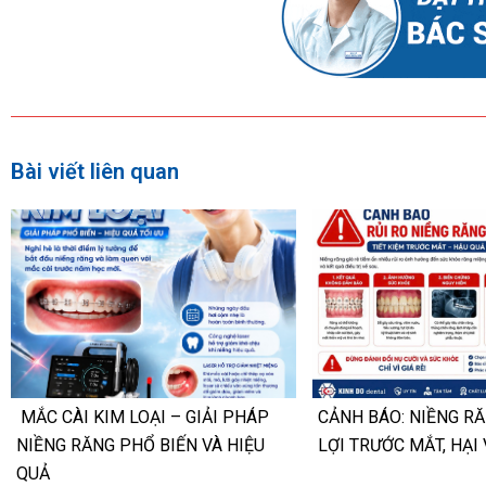
Bài viết liên quan
MẮC CÀI KIM LOẠI – GIẢI PHÁP
CẢNH BÁO: NIỀNG RĂ
NIỀNG RĂNG PHỔ BIẾN VÀ HIỆU
LỢI TRƯỚC MẮT, HẠI 
QUẢ