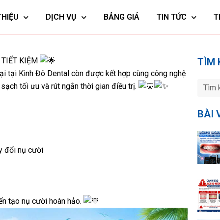
THIỆU
DỊCH VỤ
BẢNG GIÁ
TIN TỨC
T
 TIẾT KIỆM
TÌM 
loại tại Kinh Đô Dental còn được kết hợp cùng công nghệ
ạch tối ưu và rút ngắn thời gian điều trị.
BÀI 
y đổi nụ cười
ến tạo nụ cười hoàn hảo.