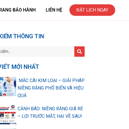
RANG BẢO HÀNH
LIÊN HỆ
ĐẶT LỊCH NGAY
KIẾM THÔNG TIN
VIẾT MỚI NHẤT
MẮC CÀI KIM LOẠI – GIẢI PHÁP
NIỀNG RĂNG PHỔ BIẾN VÀ HIỆU
QUẢ
CẢNH BÁO: NIỀNG RĂNG GIÁ RẺ
– LỢI TRƯỚC MẮT, HẠI VỀ SAU!