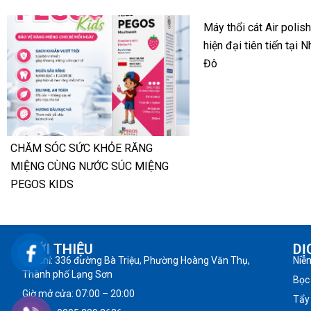
Máy thổi cát Air polis
hiện đại tiên tiến tại 
Đô
CHĂM SÓC SỨC KHỎE RĂNG
MIỆNG CÙNG NƯỚC SÚC MIỆNG
PEGOS KIDS
GIỚI THIỆU
DỊ
Địa chỉ: 336 đường Bà Triệu, Phường Hoàng Văn Thụ,
Niề
Thành phố Lạng Sơn
Bọc
Giờ mở cửa: 07:00 – 20:00
Tẩy