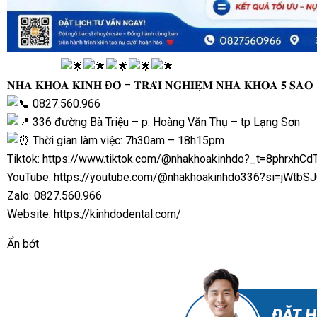
𝐍𝐇𝐀 𝐊𝐇𝐎𝐀 𝐊𝐈𝐍𝐇 Đ𝐎̂ – 𝐓𝐑𝐀̉𝐈 𝐍𝐆𝐇𝐈𝐄̣̂𝐌 𝐍𝐇𝐀 𝐊𝐇𝐎𝐀 𝟓 𝐒𝐀𝐎
0827.560.966
336 đường Bà Triệu – p. Hoàng Văn Thụ – tp Lạng Sơn
Thời gian làm việc: 7h30am – 18h15pm
Tiktok:
https://www.tiktok.com/@nhakhoakinhdo?_t=8phrxhCd
YouTube:
https://youtube.com/@nhakhoakinhdo336?si=jWtb
Zalo: 0827.560.966
Website:
https://kinhdodental.com/
Ẩn bớt