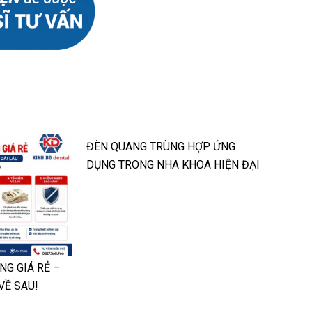
ĐÈN QUANG TRÙNG HỢP ỨNG
DỤNG TRONG NHA KHOA HIỆN ĐẠI
NG GIÁ RẺ –
VỀ SAU!