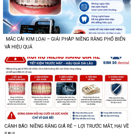
MẮC CÀI KIM LOẠI – GIẢI PHÁP NIỀNG RĂNG PHỔ BIẾN
VÀ HIỆU QUẢ
CẢNH BÁO: NIỀNG RĂNG GIÁ RẺ – LỢI TRƯỚC MẮT, HẠI VỀ
SAU!