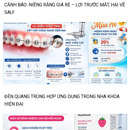
CẢNH BÁO: NIỀNG RĂNG GIÁ RẺ – LỢI TRƯỚC MẮT, HẠI VỀ
SAU!
ĐÈN QUANG TRÙNG HỢP ỨNG DỤNG TRONG NHA KHOA
HIỆN ĐẠI