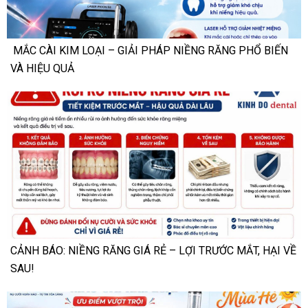
MẮC CÀI KIM LOẠI – GIẢI PHÁP NIỀNG RĂNG PHỔ BIẾN
VÀ HIỆU QUẢ
CẢNH BÁO: NIỀNG RĂNG GIÁ RẺ – LỢI TRƯỚC MẮT, HẠI VỀ
SAU!