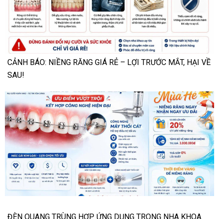
CẢNH BÁO: NIỀNG RĂNG GIÁ RẺ – LỢI TRƯỚC MẮT, HẠI VỀ
SAU!
ĐÈN QUANG TRÙNG HỢP ỨNG DỤNG TRONG NHA KHOA