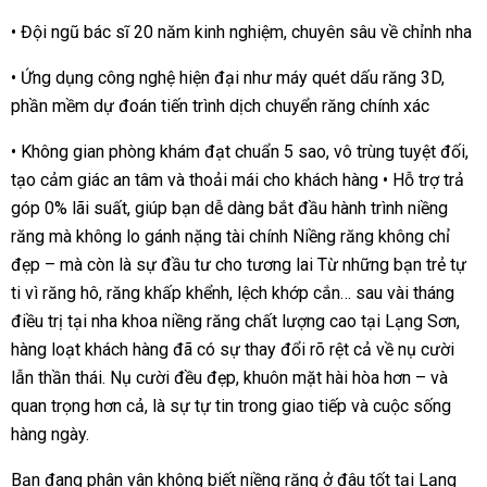
• Đội ngũ bác sĩ 20 năm kinh nghiệm, chuyên sâu về chỉnh nha
• Ứng dụng công nghệ hiện đại như máy quét dấu răng 3D,
phần mềm dự đoán tiến trình dịch chuyển răng chính xác
• Không gian phòng khám đạt chuẩn 5 sao, vô trùng tuyệt đối,
tạo cảm giác an tâm và thoải mái cho khách hàng • Hỗ trợ trả
góp 0% lãi suất, giúp bạn dễ dàng bắt đầu hành trình niềng
răng mà không lo gánh nặng tài chính Niềng răng không chỉ
đẹp – mà còn là sự đầu tư cho tương lai Từ những bạn trẻ tự
ti vì răng hô, răng khấp khểnh, lệch khớp cắn… sau vài tháng
điều trị tại nha khoa niềng răng chất lượng cao tại Lạng Sơn,
hàng loạt khách hàng đã có sự thay đổi rõ rệt cả về nụ cười
lẫn thần thái. Nụ cười đều đẹp, khuôn mặt hài hòa hơn – và
quan trọng hơn cả, là sự tự tin trong giao tiếp và cuộc sống
hàng ngày.
Bạn đang phân vân không biết niềng răng ở đâu tốt tại Lạng