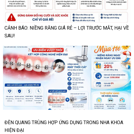
CẢNH BÁO: NIỀNG RĂNG GIÁ RẺ – LỢI TRƯỚC MẮT, HẠI VỀ
SAU!
ĐÈN QUANG TRÙNG HỢP ỨNG DỤNG TRONG NHA KHOA
HIỆN ĐẠI