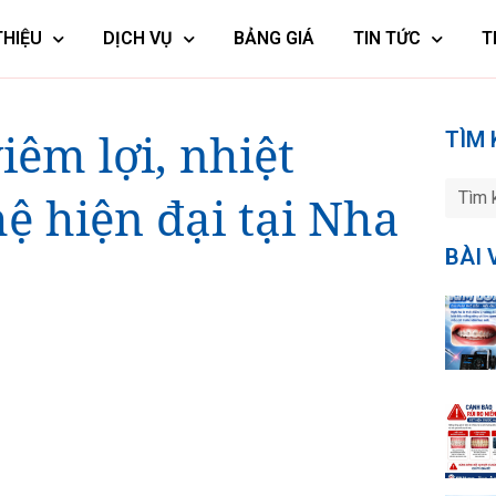
THIỆU
DỊCH VỤ
BẢNG GIÁ
TIN TỨC
T
iêm lợi, nhiệt
TÌM 
ệ hiện đại tại Nha
BÀI 