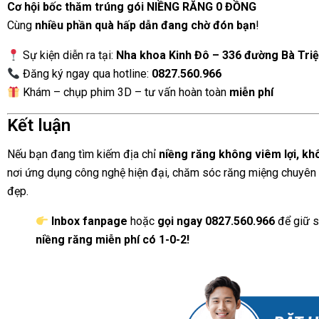
Cơ hội bốc thăm trúng gói NIỀNG RĂNG 0 ĐỒNG
Cùng
nhiều phần quà hấp dẫn đang chờ đón bạn
!
Sự kiện diễn ra tại:
Nha khoa Kinh Đô – 336 đường Bà Triệ
Đăng ký ngay qua hotline:
0827.560.966
Khám – chụp phim 3D – tư vấn hoàn toàn
miễn phí
Kết luận
Nếu bạn đang tìm kiếm địa chỉ
niềng răng không viêm lợi, kh
nơi ứng dụng công nghệ hiện đại, chăm sóc răng miệng chuyên sâ
đẹp.
Inbox fanpage
hoặc
gọi ngay 0827.560.966
để giữ s
niềng răng miễn phí có 1-0-2!