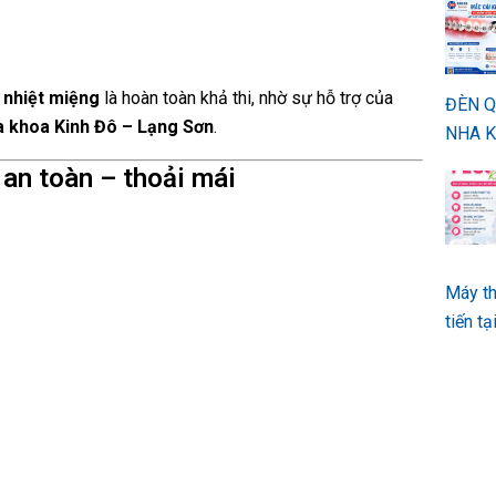
 nhiệt miệng
là hoàn toàn khả thi, nhờ sự hỗ trợ của
ĐÈN 
 khoa Kinh Đô – Lạng Sơn
.
NHA K
 an toàn – thoải mái
Máy th
tiến t