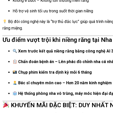
Không ê buốt – Không tổn thương men răng
Hỗ trợ vệ sinh tối ưu trong suốt thời gian niềng
Bộ đôi công nghệ này là “trợ thủ đắc lực” giúp quá trình niề
răng miệng.
Ưu điểm vượt trội khi niềng răng tại Nh
Xem trước kết quả niềng răng bằng công nghệ AI 
Chẩn đoán bệnh án – Lên phác đồ chỉnh nha cá nh
Chụp phim kiểm tra định kỳ mỗi 6 tháng
Bác sĩ chuyên môn cao – Hơn 20 năm kinh nghiệm
Hệ thống phòng nha vô trùng, máy móc hiện đại đạ
KHUYẾN MÃI ĐẶC BIỆT: DUY NHẤT 