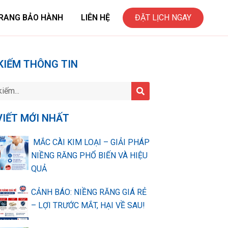
RANG BẢO HÀNH
LIÊN HỆ
ĐẶT LỊCH NGAY
KIẾM THÔNG TIN
VIẾT MỚI NHẤT
MẮC CÀI KIM LOẠI – GIẢI PHÁP
NIỀNG RĂNG PHỔ BIẾN VÀ HIỆU
QUẢ
CẢNH BÁO: NIỀNG RĂNG GIÁ RẺ
– LỢI TRƯỚC MẮT, HẠI VỀ SAU!