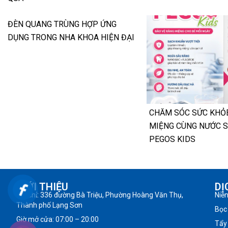
ĐÈN QUANG TRÙNG HỢP ỨNG
DỤNG TRONG NHA KHOA HIỆN ĐẠI
CHĂM SÓC SỨC KHỎ
MIỆNG CÙNG NƯỚC 
PEGOS KIDS
GIỚI THIỆU
DỊ
Địa chỉ: 336 đường Bà Triệu, Phường Hoàng Văn Thụ,
Niề
Thành phố Lạng Sơn
Bọc
Giờ mở cửa: 07:00 – 20:00
Tẩy