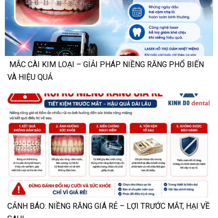
MẮC CÀI KIM LOẠI – GIẢI PHÁP NIỀNG RĂNG PHỔ BIẾN
VÀ HIỆU QUẢ
CẢNH BÁO: NIỀNG RĂNG GIÁ RẺ – LỢI TRƯỚC MẮT, HẠI VỀ