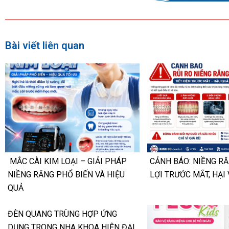
Bài viết liên quan
MẮC CÀI KIM LOẠI – GIẢI PHÁP
CẢNH BÁO: NIỀNG RĂ
NIỀNG RĂNG PHỔ BIẾN VÀ HIỆU
LỢI TRƯỚC MẮT, HẠI 
QUẢ
ĐÈN QUANG TRÙNG HỢP ỨNG
DỤNG TRONG NHA KHOA HIỆN ĐẠI