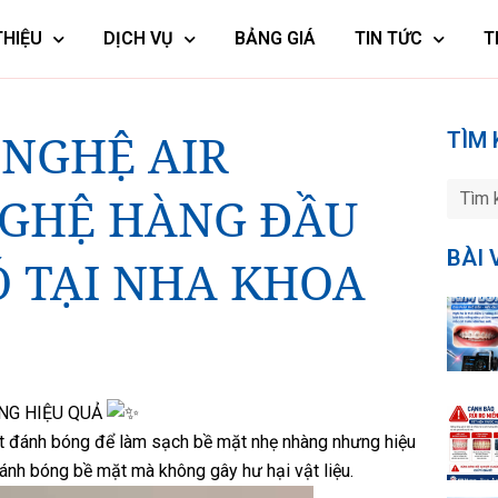
THIỆU
DỊCH VỤ
BẢNG GIÁ
TIN TỨC
T
 NGHỆ AIR
TÌM 
NGHỆ HÀNG ĐẦU
BÀI 
Ó TẠI NHA KHOA
ÓNG HIỆU QUẢ
 bột đánh bóng để làm sạch bề mặt nhẹ nhàng nhưng hiệu
ánh bóng bề mặt mà không gây hư hại vật liệu.