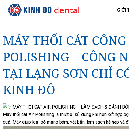
GIỚI 
MÁY THỔI CÁT CÔNG
POLISHING – CÔNG 
TẠI LẠNG SƠN CHỈ C
KINH ĐÔ
MÁY THỔI CÁT AIR POLISHING – LÀM SẠCH & ĐÁNH B
Máy thổi cát Air Polishing là thiết bị sử dụng khí nén kết hợp
quả. Máy giúp loại bỏ mảng bám, vết bẩn, làm sạch kẽ hẹp và đ