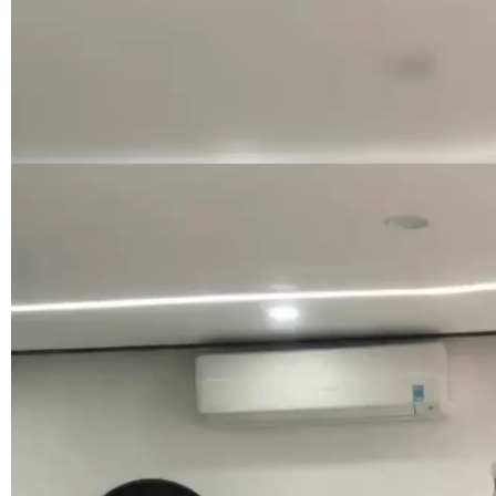
Trình
chơi
Video