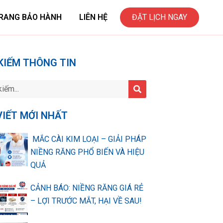
RANG BẢO HÀNH
LIÊN HỆ
ĐẶT LỊCH NGAY
KIẾM THÔNG TIN
VIẾT MỚI NHẤT
MẮC CÀI KIM LOẠI – GIẢI PHÁP
NIỀNG RĂNG PHỔ BIẾN VÀ HIỆU
QUẢ
CẢNH BÁO: NIỀNG RĂNG GIÁ RẺ
– LỢI TRƯỚC MẮT, HẠI VỀ SAU!