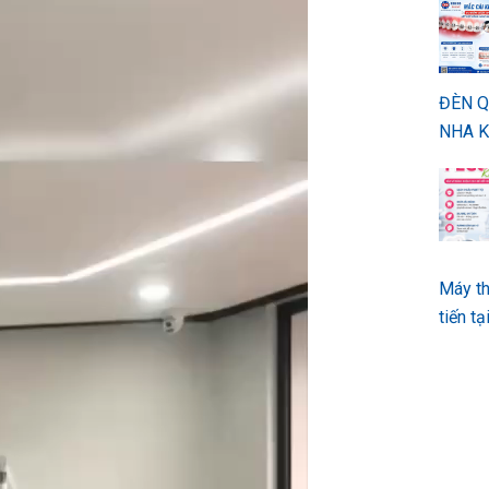
ĐÈN 
NHA K
Máy th
tiến t