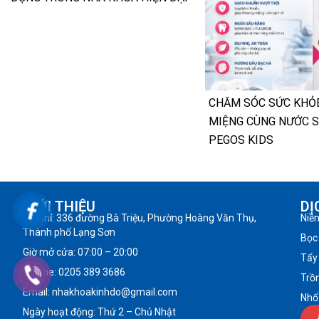
CHĂM SÓC SỨC KHỎ
MIỆNG CÙNG NƯỚC 
PEGOS KIDS
GIỚI THIỆU
DỊ
Địa chỉ: 336 đường Bà Triệu, Phường Hoàng Văn Thụ,
Niề
Thành phố Lạng Sơn
Bọc
Giờ mở cửa: 07:00 – 20:00
Tẩy
Hotline: 0205 389 3686
Trồ
Email: nhakhoakinhdo@gmail.com
Nhổ
Ngày hoạt động: Thứ 2 – Chủ Nhật