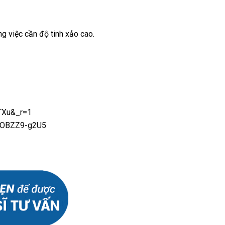
ng việc cần độ tinh xảo cao.
TXu&_r=1
SJOBZZ9-g2U5