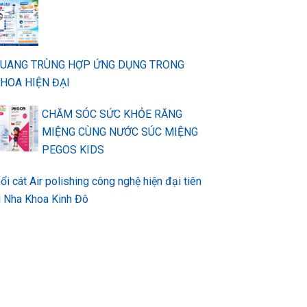
QUANG TRÙNG HỢP ỨNG DỤNG TRONG
HOA HIỆN ĐẠI
CHĂM SÓC SỨC KHỎE RĂNG
MIỆNG CÙNG NƯỚC SÚC MIỆNG
PEGOS KIDS
ổi cát Air polishing công nghệ hiện đại tiên
ại Nha Khoa Kinh Đô