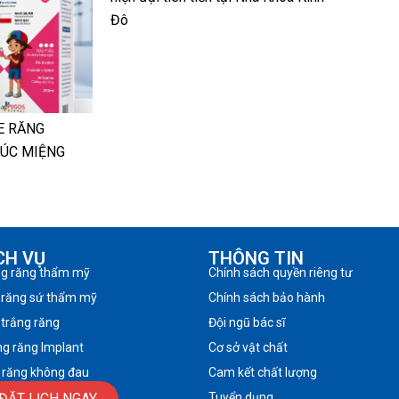
Đô
E RĂNG
SÚC MIỆNG
CH VỤ
THÔNG TIN
ng răng thẩm mỹ
Chính sách quyền riêng tư
 răng sứ thẩm mỹ
Chính sách bảo hành
 trắng răng
Đội ngũ bác sĩ
ng răng Implant
Cơ sở vật chất
 răng không đau
Cam kết chất lượng
ĐẶT LỊCH NGAY
Tuyển dụng