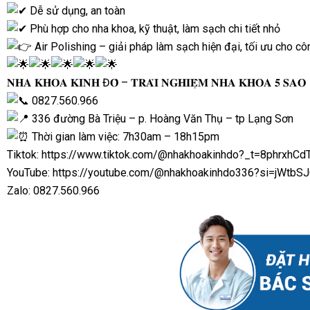
Dễ sử dụng, an toàn
Phù hợp cho nha khoa, kỹ thuật, làm sạch chi tiết nhỏ
Air Polishing – giải pháp làm sạch hiện đại, tối ưu cho cô
𝐍𝐇𝐀 𝐊𝐇𝐎𝐀 𝐊𝐈𝐍𝐇 Đ𝐎̂ – 𝐓𝐑𝐀̉𝐈 𝐍𝐆𝐇𝐈𝐄̣̂𝐌 𝐍𝐇𝐀 𝐊𝐇𝐎𝐀 𝟓 𝐒𝐀𝐎
0827.560.966
336 đường Bà Triệu – p. Hoàng Văn Thụ – tp Lạng Sơn
Thời gian làm việc: 7h30am – 18h15pm
Tiktok:
https://www.tiktok.com/@nhakhoakinhdo?_t=8phrxhCd
YouTube:
https://youtube.com/@nhakhoakinhdo336?si=jWtb
Zalo: 0827.560.966