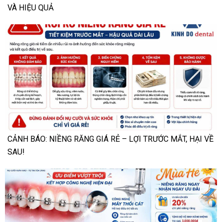
VÀ HIỆU QUẢ
CẢNH BÁO: NIỀNG RĂNG GIÁ RẺ – LỢI TRƯỚC MẮT, HẠI VỀ
SAU!