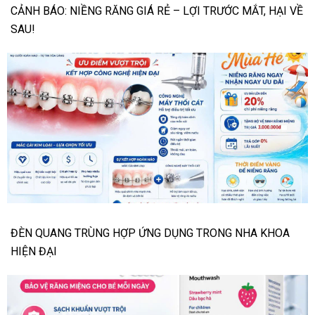
CẢNH BÁO: NIỀNG RĂNG GIÁ RẺ – LỢI TRƯỚC MẮT, HẠI VỀ
SAU!
ĐÈN QUANG TRÙNG HỢP ỨNG DỤNG TRONG NHA KHOA
HIỆN ĐẠI