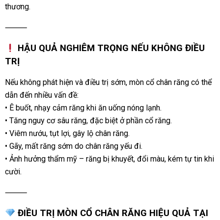
thương.
⸻
HẬU QUẢ NGHIÊM TRỌNG NẾU KHÔNG ĐIỀU
TRỊ
Nếu không phát hiện và điều trị sớm, mòn cổ chân răng có thể
dẫn đến nhiều vấn đề:
• Ê buốt, nhạy cảm răng khi ăn uống nóng lạnh.
• Tăng nguy cơ sâu răng, đặc biệt ở phần cổ răng.
• Viêm nướu, tụt lợi, gây lộ chân răng.
• Gãy, mất răng sớm do chân răng yếu đi.
• Ảnh hưởng thẩm mỹ – răng bị khuyết, đổi màu, kém tự tin khi
cười.
⸻
ĐIỀU TRỊ MÒN CỔ CHÂN RĂNG HIỆU QUẢ TẠI