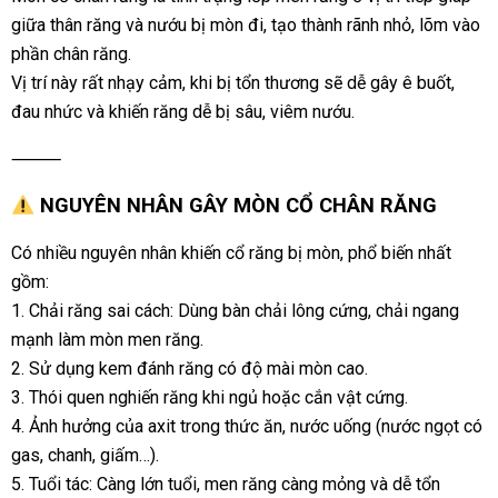
giữa thân răng và nướu bị mòn đi, tạo thành rãnh nhỏ, lõm vào
phần chân răng.
Vị trí này rất nhạy cảm, khi bị tổn thương sẽ dễ gây ê buốt,
đau nhức và khiến răng dễ bị sâu, viêm nướu.
⸻
NGUYÊN NHÂN GÂY MÒN CỔ CHÂN RĂNG
Có nhiều nguyên nhân khiến cổ răng bị mòn, phổ biến nhất
gồm:
1. Chải răng sai cách: Dùng bàn chải lông cứng, chải ngang
mạnh làm mòn men răng.
2. Sử dụng kem đánh răng có độ mài mòn cao.
3. Thói quen nghiến răng khi ngủ hoặc cắn vật cứng.
4. Ảnh hưởng của axit trong thức ăn, nước uống (nước ngọt có
gas, chanh, giấm…).
5. Tuổi tác: Càng lớn tuổi, men răng càng mỏng và dễ tổn