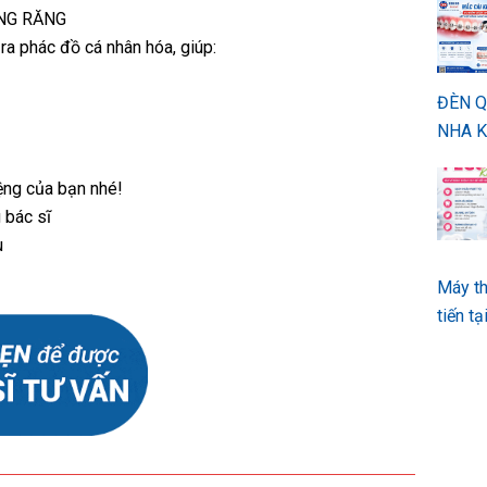
ỀNG RĂNG
a phác đồ cá nhân hóa, giúp:
ĐÈN 
NHA K
ệng của bạn nhé!
 bác sĩ
u
Máy th
tiến t