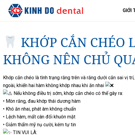
GIỚI 
KHỚP CẮN CHÉO LÀ
KHÔNG NÊN CHỦ QU
Khớp cắn chéo là tình trạng răng trên và răng dưới cắn sai vị tr
ngoài, khiến hai hàm không khớp nhau khi ăn nhai
Nếu không điều trị sớm, khớp cắn chéo có thể gây ra:
• Mòn răng, đau khớp thái dương hàm
• Khó ăn nhai, phát âm không chuẩn
• Lệch hàm, mất cân đối khuôn mặt
• Giảm thẩm mỹ nụ cười, kém tự tin
TIN VUI LÀ: