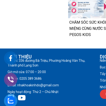
CHĂM SÓC SỨC KHỎ
MIỆNG CÙNG NƯỚC 
PEGOS KIDS
GIỚI THIỆU
DỊ
Địa chỉ: 336 đường Bà Triệu, Phường Hoàng Văn Thụ,
Niề
Thành phố Lạng Sơn
Bọc
Giờ mở cửa: 07:00 – 20:00
Tẩy
Hotline: 0205 389 3686
Trồ
Email: nhakhoakinhdo@gmail.com
Nhổ
Ngày hoạt động: Thứ 2 – Chủ Nhật