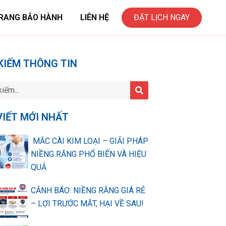
RANG BẢO HÀNH
LIÊN HỆ
ĐẶT LỊCH NGAY
KIẾM THÔNG TIN
VIẾT MỚI NHẤT
MẮC CÀI KIM LOẠI – GIẢI PHÁP
NIỀNG RĂNG PHỔ BIẾN VÀ HIỆU
QUẢ
CẢNH BÁO: NIỀNG RĂNG GIÁ RẺ
– LỢI TRƯỚC MẮT, HẠI VỀ SAU!