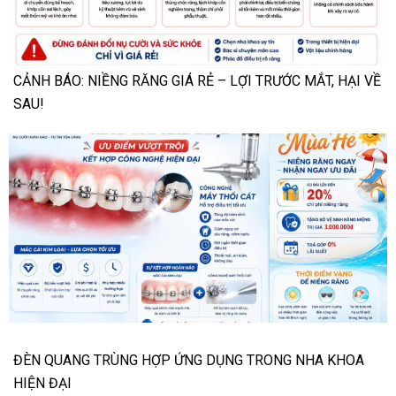
CẢNH BÁO: NIỀNG RĂNG GIÁ RẺ – LỢI TRƯỚC MẮT, HẠI VỀ
SAU!
ĐÈN QUANG TRÙNG HỢP ỨNG DỤNG TRONG NHA KHOA
HIỆN ĐẠI