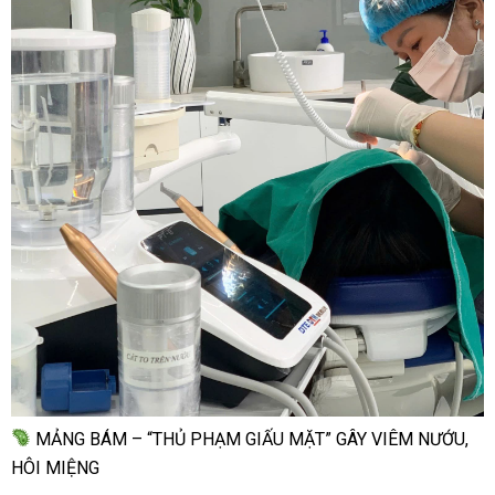
MẢNG BÁM – “THỦ PHẠM GIẤU MẶT” GÂY VIÊM NƯỚU,
HÔI MIỆNG