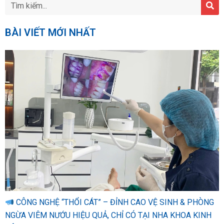
BÀI VIẾT MỚI NHẤT
CÔNG NGHỆ “THỔI CÁT” – ĐỈNH CAO VỆ SINH & PHÒNG
NGỪA VIÊM NƯỚU HIỆU QUẢ, CHỈ CÓ TẠI NHA KHOA KINH