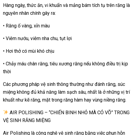
Hàng ngày, thức ăn, vi khuẩn và mảng bám tích tụ trên răng là
nguyên nhân chính gây ra:
• Răng ố vàng, xỉn màu
• Viêm nướu, viêm nha chu, tụt lợi
• Hơi thở có mùi khó chịu
• Chảy máu chân răng, tiêu xương răng nếu không điều trị kịp
thời
Các phương pháp vệ sinh thông thường như đánh răng, súc
miệng không đủ khả năng làm sạch sâu, nhất là ở những vị trí
khuất như kẽ răng, mặt trong răng hàm hay vùng niềng răng.
AIR POLISHING – “CHIẾN BINH NHỎ MÀ CÓ VÕ” TRONG
VỆ SINH RĂNG MIỆNG
Air Polishing
là công nghệ vệ sinh răng bằng việc
phun hỗn