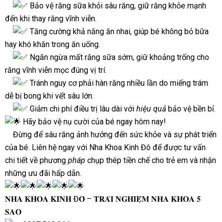
⁣
Bảo vệ răng sữa khỏi sâu răng, giữ răng khỏe mạnh
đến khi thay răng vĩnh viễn.⁣
Tăng cường khả năng ăn nhai, giúp bé không bỏ bữa
hay khó khăn trong ăn uống.⁣
Ngăn ngừa mất răng sữa sớm, giữ khoảng trống cho
răng vĩnh viễn mọc đúng vị trí.⁣
Tránh nguy cơ phải hàn răng nhiều lần do miếng trám
dễ bị bong khi vết sâu lớn.⁣
Giảm chi phí điều trị lâu dài với
hiệu quả
bảo vệ bền bỉ.
Hãy bảo vệ nụ cười của bé ngay hôm nay!
⁣ Đừng để sâu răng ảnh hưởng đến sức khỏe và sự phát triển
của bé. Liên hệ ngay với Nha Khoa Kinh Đô để được tư vấn
chi tiết về phương
pháp
chụp thép tiền chế cho trẻ em và nhận
những ưu đãi hấp dẫn.
𝐍𝐇𝐀 𝐊𝐇𝐎𝐀 𝐊𝐈𝐍𝐇 Đ𝐎̂ – 𝐓𝐑𝐀̉𝐈 𝐍𝐆𝐇𝐈𝐄̣̂𝐌 𝐍𝐇𝐀 𝐊𝐇𝐎𝐀 𝟓
𝐒𝐀𝐎