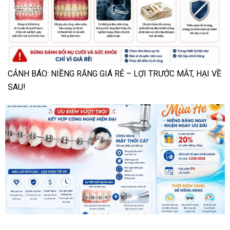
CẢNH BÁO: NIỀNG RĂNG GIÁ RẺ – LỢI TRƯỚC MẮT, HẠI VỀ
SAU!