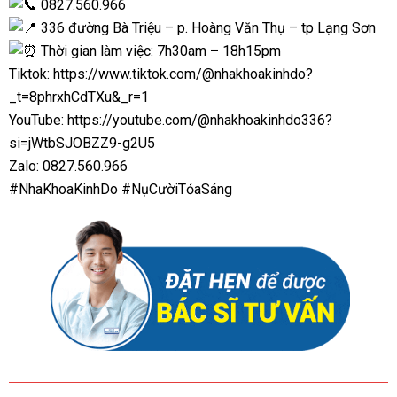
0827.560.966
336 đường Bà Triệu – p. Hoàng Văn Thụ – tp Lạng Sơn
Thời gian làm việc: 7h30am – 18h15pm
Tiktok:
https://www.tiktok.com/@nhakhoakinhdo?
_t=8phrxhCdTXu&_r=1
YouTube:
https://youtube.com/@nhakhoakinhdo336?
si=jWtbSJOBZZ9-g2U5
Zalo: 0827.560.966
#NhaKhoaKinhDo
#NụCườiTỏaSáng