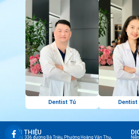
Dentist Tú
Dentist
GIỚI THIỆU
DỊ
Địa chỉ: 336 đường Bà Triệu, Phường Hoàng Văn Thụ,
Niề