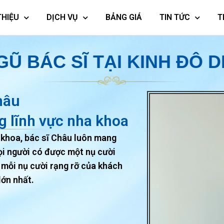
THIỆU
DỊCH VỤ
BẢNG GIÁ
TIN TỨC
T
GŨ BÁC SĨ TẠI KINH ĐÔ 
hâu
g lĩnh vực nha khoa
 khoa, bác sĩ Châu luôn mang
ọi người có được một nụ cười
, mỗi nụ cười rạng rỡ của khách
lớn nhất.