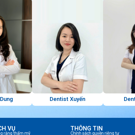
 Dung
Dentist Xuyến
Dent
CH VỤ
THÔNG TIN
ng răng thẩm mỹ
Chính sách quyền riêng tư