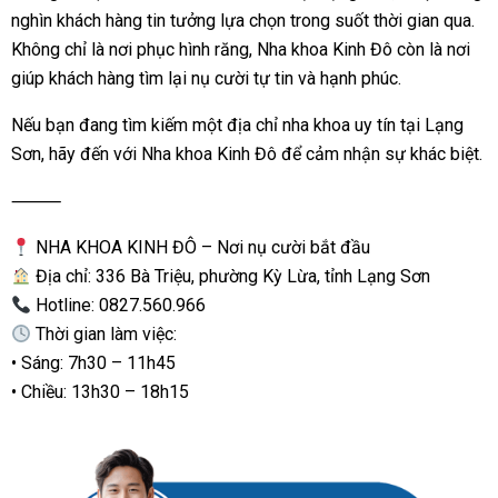
nghìn khách hàng tin tưởng lựa chọn trong suốt thời gian qua.
Không chỉ là nơi phục hình răng, Nha khoa Kinh Đô còn là nơi
giúp khách hàng tìm lại nụ cười tự tin và hạnh phúc.
Nếu bạn đang tìm kiếm một địa chỉ nha khoa uy tín tại Lạng
Sơn, hãy đến với Nha khoa Kinh Đô để cảm nhận sự khác biệt.
⸻
NHA KHOA KINH ĐÔ – Nơi nụ cười bắt đầu
Địa chỉ: 336 Bà Triệu, phường Kỳ Lừa, tỉnh Lạng Sơn
Hotline: 0827.560.966
Thời gian làm việc:
• Sáng: 7h30 – 11h45
• Chiều: 13h30 – 18h15