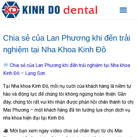
Chia sẻ của Lan Phương khi đến trải
nghiệm tại Nha Khoa Kinh Đô
Chia sẻ của Lan Phương khi đến trải nghiệm tại Nha khoa
Kinh Đô – Lạng Sơn
Tại Nha khoa Kinh Đô, mỗi nụ cười của khách hàng là niềm tự
hào và động lực để chúng tôi không ngừng hoàn thiện. Gần
đây, chúng tôi rất vui khi nhận được phản hồi chân thành từ chị
Mai Phương – một khách hàng đã tin tưởng lựa chọn dịch vụ
nha khoa hiện đại tại Kinh Đô.
Mời bạn xem ngay video chia sẻ chân thực từ chị Mai