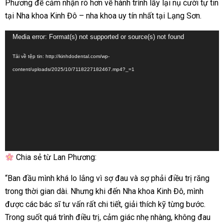
Phương để cảm nhận rõ hơn về hành trình lấy lại nụ cười tự tin
tại Nha khoa Kinh Đô – nha khoa uy tín nhất tại Lạng Sơn.
Trình
Media error: Format(s) not supported or source(s) not found
chơi
Tải về tệp tin: http://kinhdodental.com/wp-
Video
content/uploads/2025/10/7118227182467.mp4?_=1
Chia sẻ từ Lan Phương:
“Ban đầu mình khá lo lắng vì sợ đau và sợ phải điều trị răng
trong thời gian dài. Nhưng khi đến Nha khoa Kinh Đô, mình
được các bác sĩ tư vấn rất chi tiết, giải thích kỹ từng bước.
Trong suốt quá trình điều trị, cảm giác nhẹ nhàng, không đau