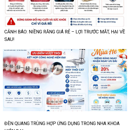
CẢNH BÁO: NIỀNG RĂNG GIÁ RẺ – LỢI TRƯỚC MẮT, HẠI VỀ
SAU!
ĐÈN QUANG TRÙNG HỢP ỨNG DỤNG TRONG NHA KHOA