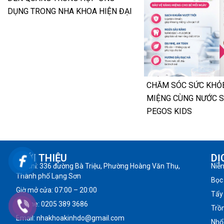
DỤNG TRONG NHA KHOA HIỆN ĐẠI
CHĂM SÓC SỨC KHỎ
MIỆNG CÙNG NƯỚC 
PEGOS KIDS
GIỚI THIỆU
DỊ
Địa chỉ: 336 đường Bà Triệu, Phường Hoàng Văn Thụ,
Niề
Thành phố Lạng Sơn
Bọc
Giờ mở cửa: 07:00 – 20:00
Tẩy
Hotline: 0205 389 3686
Trồ
Email: nhakhoakinhdo@gmail.com
Nhổ