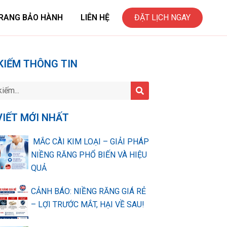
RANG BẢO HÀNH
LIÊN HỆ
ĐẶT LỊCH NGAY
KIẾM THÔNG TIN
VIẾT MỚI NHẤT
MẮC CÀI KIM LOẠI – GIẢI PHÁP
NIỀNG RĂNG PHỔ BIẾN VÀ HIỆU
QUẢ
CẢNH BÁO: NIỀNG RĂNG GIÁ RẺ
– LỢI TRƯỚC MẮT, HẠI VỀ SAU!