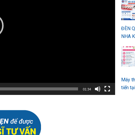
ĐÈN 
NHA K
Máy th
tiến t
01:34