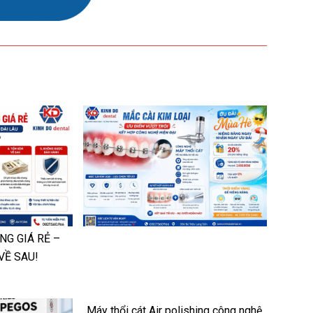
NG GIÁ RẺ –
VỀ SAU!
Máy thổi cát Air polishing công nghệ