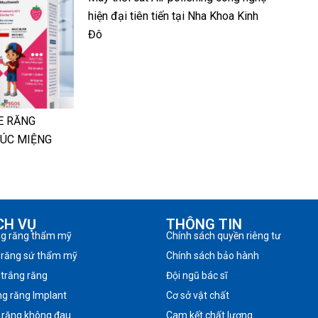
hiện đại tiên tiến tại Nha Khoa Kinh
Đô
E RĂNG
SÚC MIỆNG
CH VỤ
THÔNG TIN
ng răng thẩm mỹ
Chính sách quyền riêng tư
 răng sứ thẩm mỹ
Chính sách bảo hành
 trắng răng
Đội ngũ bác sĩ
ng răng Implant
Cơ sở vật chất
 răng không đau
Cam kết chất lượng