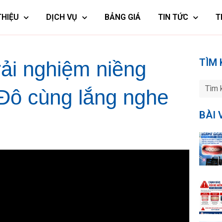
THIỆU
DỊCH VỤ
BẢNG GIÁ
TIN TỨC
T
TÌM 
ải nghiệm niềng
 Đô cùng lắng nghe
BÀI 