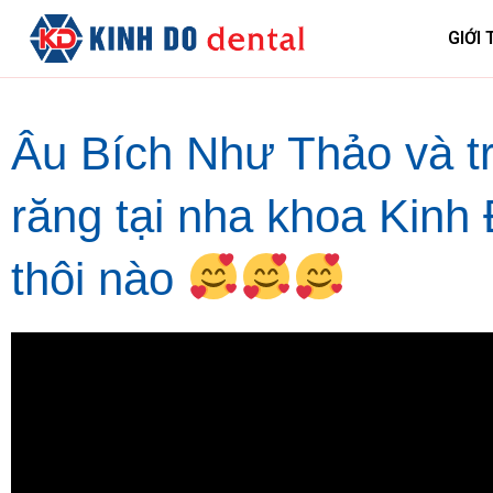
GIỚI 
Âu Bích Như Thảo và tr
răng tại nha khoa Kinh
thôi nào
Trình
chơi
Video