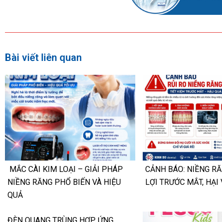
Bài viết liên quan
MẮC CÀI KIM LOẠI – GIẢI PHÁP
CẢNH BÁO: NIỀNG RĂ
NIỀNG RĂNG PHỔ BIẾN VÀ HIỆU
LỢI TRƯỚC MẮT, HẠI 
QUẢ
ĐÈN QUANG TRÙNG HỢP ỨNG