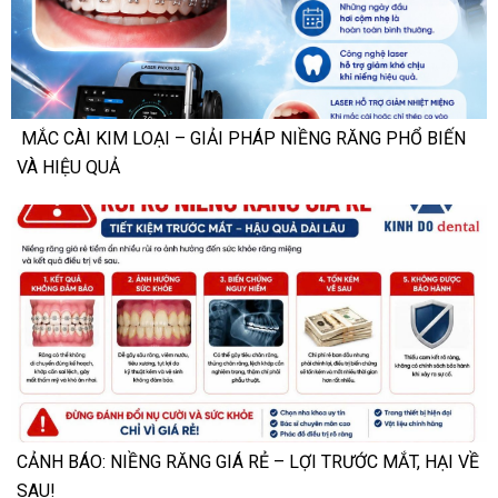
MẮC CÀI KIM LOẠI – GIẢI PHÁP NIỀNG RĂNG PHỔ BIẾN
VÀ HIỆU QUẢ
CẢNH BÁO: NIỀNG RĂNG GIÁ RẺ – LỢI TRƯỚC MẮT, HẠI VỀ
SAU!