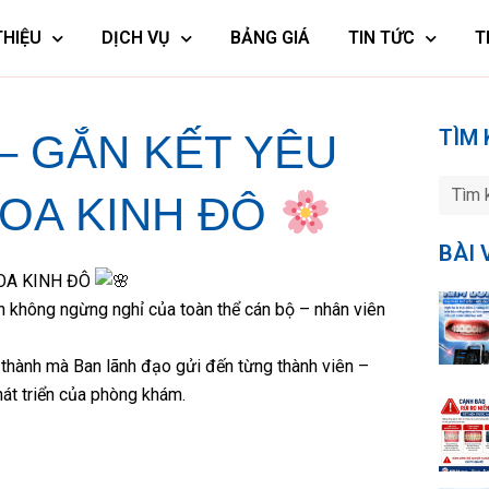
THIỆU
DỊCH VỤ
BẢNG GIÁ
TIN TỨC
T
TÌM 
– GẮN KẾT YÊU
OA KINH ĐÔ
BÀI 
HOA KINH ĐÔ
ến không ngừng nghỉ của toàn thể cán bộ – nhân viên
thành mà Ban lãnh đạo gửi đến từng thành viên –
hát triển của phòng khám.