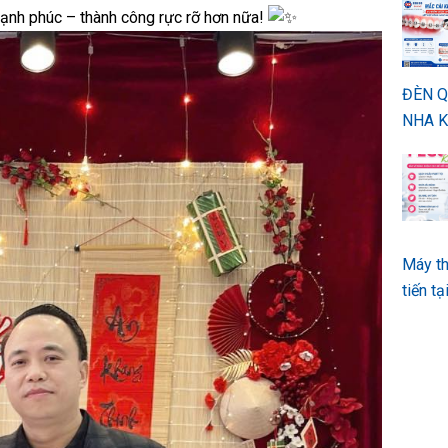
ạnh phúc – thành công rực rỡ hơn nữa!
ĐÈN 
NHA K
Máy th
tiến t