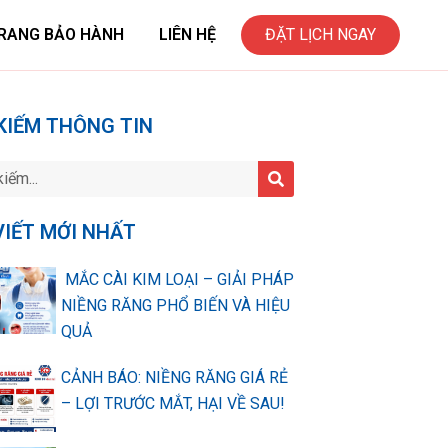
RANG BẢO HÀNH
LIÊN HỆ
ĐẶT LỊCH NGAY
KIẾM THÔNG TIN
VIẾT MỚI NHẤT
MẮC CÀI KIM LOẠI – GIẢI PHÁP
NIỀNG RĂNG PHỔ BIẾN VÀ HIỆU
QUẢ
CẢNH BÁO: NIỀNG RĂNG GIÁ RẺ
– LỢI TRƯỚC MẮT, HẠI VỀ SAU!