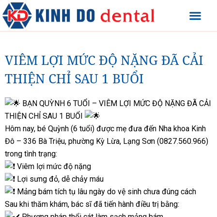
VIÊM LỢI MỨC ĐỘ NẶNG ĐÃ CẢI
THIỆN CHỈ SAU 1 BUỔI
BẠN QUỲNH 6 TUỔI – VIÊM LỢI MỨC ĐỘ NẶNG ĐÃ CẢI
THIỆN CHỈ SAU 1 BUỔI
Hôm nay, bé Quỳnh (6 tuổi) được mẹ đưa đến Nha khoa Kinh
Đô – 336 Bà Triệu, phường Kỳ Lừa, Lạng Sơn (0827.560.966)
trong tình trạng:
Viêm lợi mức độ nặng
Lợi sưng đỏ, dễ chảy máu
Mảng bám tích tụ lâu ngày do vệ sinh chưa đúng cách
Sau khi thăm khám, bác sĩ đã tiến hành điều trị bằng:
Phương pháp thổi cát làm sạch mảng bám