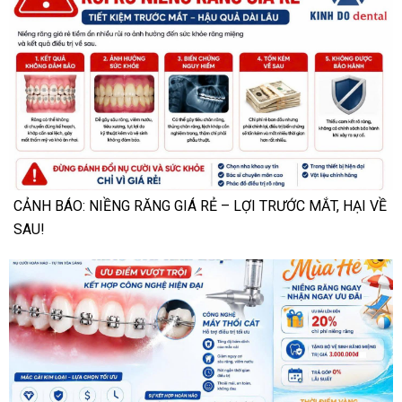
CẢNH BÁO: NIỀNG RĂNG GIÁ RẺ – LỢI TRƯỚC MẮT, HẠI VỀ
SAU!