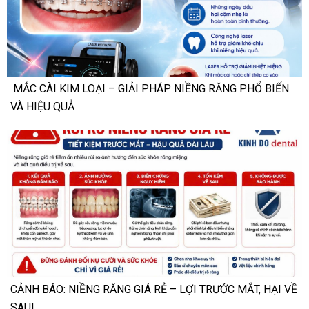
MẮC CÀI KIM LOẠI – GIẢI PHÁP NIỀNG RĂNG PHỔ BIẾN
VÀ HIỆU QUẢ
CẢNH BÁO: NIỀNG RĂNG GIÁ RẺ – LỢI TRƯỚC MẮT, HẠI VỀ
SAU!