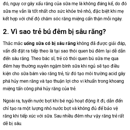
đó, nguy cơ gây xấu răng của sữa mẹ là không đáng kể, do đó
sữa mẹ vẫn là tốt nhất cho sức khỏe trẻ nhỏ, đặc biệt khi mẹ
kết hợp với chế độ chăm sóc răng miệng cẩn thận mỗi ngày.
2. Vì sao trẻ bú đêm bị sâu răng?
Thắc mắc
uống sữa có bị sâu răng
không đã được giải đáp,
vấn đề đặt ra tiếp theo là tại sao thói quen bú đêm lại dễ dẫn
đến sâu răng. Theo bác sĩ, trẻ có thói quen bú sữa mẹ qua
đêm hay thường xuyên ngậm bình sữa khi ngủ sẽ tạo điều
kiện cho sữa bám vào răng trẻ, từ đó tạo môi trường acid gây
phá hủy men răng và tạo thuận lợi cho vi khuẩn trong khoang
miệng tấn công phá hủy răng của trẻ.
Ngoài ra, tuyến nước bọt khi bé ngủ hoạt động ít đi, dẫn đến
chỉ tạo ra một lượng nhỏ nước bọt và không đủ để bảo vệ
răng khi tiếp xúc với sữa. Sau nhiều đêm như vậy răng trẻ rất
dễ bị sâu.