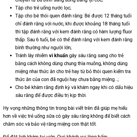
Tập cho trẻ uống nước lọc;
Tập cho bé thói quen đánh răng: Bé được 12 tháng tuổi
chỉ đánh răng với nước, khi được khoảng 18 tháng tuổi
thì tập đánh răng với kem đánh răng có hàm lượng fluor
thấp. Sau 6 tuổi, bé có thể đánh răng với kem đánh răng
bình thường như người lớn;
Tránh lây nhiễm
vi khuẩn
gây sâu răng sang cho trẻ
bằng cách không dùng chung thìa muỗng, không dùng
miệng nhai thức ăn cho trẻ hay từ bỏ thói quen kiểm tra
thức ăn của con đã nguội hay chưa bằng miệng…;
Cho bé khám răng định kỳ và khám ngay khi có dấu hiệu
sâu răng để được điều trị kịp thời.
Hy vọng những thông tin trong bài viết trên đã giúp mẹ hiểu
hơn về việc trẻ uống sữa có gây sâu răng không để biết cách
chăm sóc và bảo vệ răng miệng con thật tốt.
Để đặt lịch khám tại viện, Quý khách vui lòng bấm