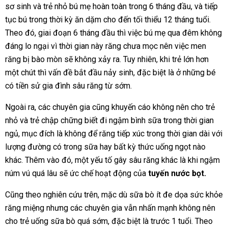
sơ sinh và trẻ nhỏ bú mẹ hoàn toàn trong 6 tháng đầu, và tiếp
tục bú trong thời kỳ ăn dặm cho đến tối thiểu 12 tháng tuổi.
Theo đó, giai đoạn 6 tháng đầu thì việc bú mẹ qua đêm không
đáng lo ngại vì thời gian này răng chưa mọc nên việc men
răng bị bào mòn sẽ không xảy ra. Tuy nhiên, khi trẻ lớn hơn
một chút thì vấn đề bắt đầu nảy sinh, đặc biệt là ở những bé
có tiền sử gia đình sâu răng từ sớm.
Ngoài ra, các chuyên gia cũng khuyến cáo không nên cho trẻ
nhỏ và trẻ chập chững biết đi ngậm bình sữa trong thời gian
ngủ, mục đích là không để răng tiếp xúc trong thời gian dài với
lượng đường có trong sữa hay bất kỳ thức uống ngọt nào
khác. Thêm vào đó, một yếu tố gây sâu răng khác là khi ngậm
núm vú quá lâu sẽ ức chế hoạt động của
tuyến nước bọt
.
Cũng theo nghiên cứu trên, mặc dù sữa bò ít đe dọa sức khỏe
răng miệng nhưng các chuyên gia vẫn nhấn mạnh không nên
cho trẻ uống sữa bò quá sớm, đặc biệt là trước 1 tuổi. Theo