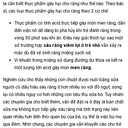
ta cần biết thực phẩm gây hại cho răng như thế nào. Theo bác
sĩ, các loại thực phẩm gây hại cho răng theo 2 cơ chế:
Thực phẩm có tính acid trực tiếp gây mòn men răng, dẫn
đến việc nó dễ dàng bị phá hủy khi trẻ đánh răng trong
vòng 30 phút sau khi ăn. Điều này giải thích tại sao một
số trường hợp
sâu răng viêm lợi ở trẻ nhỏ
vẫn xảy ra
mặc dù đã vệ sinh răng miệng sạch sẽ;
Vi khuẩn trong miệng sử dụng đường dư thừa và tiết ra
một lượng lớn acid gây mòn
men răng
.
Nghiên cứu cho thấy những con chuột được nuôi bằng sữa
người có dấu hiệu sâu răng ít hơn nhiều so với đồ ngọt, song
lại có nhiều nguy cơ hơn những con tiêu thụ sữa bò. Tuy nhiên
các chuyên gia cho biết thêm, vấn đề đặt ra ở đây là bản chất
sữa mẹ không trực tiếp gây sâu răng mà tình trạng này liên
quan nhiều hơn đến thói quen bú của bé, cụ thể là việc bú mẹ
qua đêm. Nhìn chung, các chuyên gia vẫn khuyến cáo cho trẻ