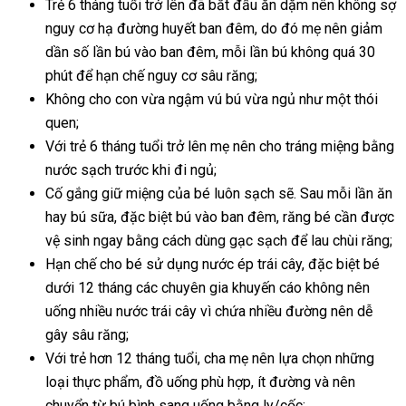
Trẻ 6 tháng tuổi trở lên đã bắt đầu ăn dặm nên không sợ
nguy cơ hạ đường huyết ban đêm, do đó mẹ nên giảm
dần số lần bú vào ban đêm, mỗi lần bú không quá 30
phút để hạn chế nguy cơ sâu răng;
Không cho con vừa ngậm vú bú vừa ngủ như một thói
quen;
Với trẻ 6 tháng tuổi trở lên mẹ nên cho tráng miệng bằng
nước sạch trước khi đi ngủ;
Cố gắng giữ miệng của bé luôn sạch sẽ. Sau mỗi lần ăn
hay bú sữa, đặc biệt bú vào ban đêm, răng bé cần được
vệ sinh ngay bằng cách dùng gạc sạch để lau chùi răng;
Hạn chế cho bé sử dụng nước ép trái cây, đặc biệt bé
dưới 12 tháng các chuyên gia khuyến cáo không nên
uống nhiều nước trái cây vì chứa nhiều đường nên dễ
gây sâu răng;
Với trẻ hơn 12 tháng tuổi, cha mẹ nên lựa chọn những
loại thực phẩm, đồ uống phù hợp, ít đường và nên
chuyển từ bú bình sang uống bằng ly/cốc;