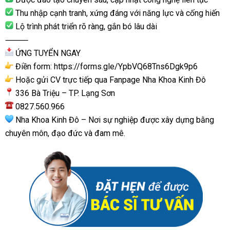
Thu nhập cạnh tranh, xứng đáng với năng lực và cống hiến
Lộ trình phát triển rõ ràng, gắn bó lâu dài
⸻
ỨNG TUYỂN NGAY
Điền form:
https://forms.gle/YpbVQ68Tns6Dgk9p6
Hoặc gửi CV trực tiếp qua Fanpage Nha Khoa Kinh Đô
336 Bà Triệu – TP. Lạng Sơn
0827.560.966
Nha Khoa Kinh Đô – Nơi sự nghiệp được xây dựng bằng
chuyên môn, đạo đức và đam mê.