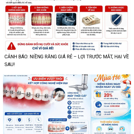
CẢNH BÁO: NIỀNG RĂNG GIÁ RẺ – LỢI TRƯỚC MẮT, HẠI VỀ
SAU!