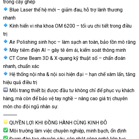
trong cấy ghép
Blue Laser thế hệ mới – giảm đau, hỗ trợ lành thương
nhanh
Kính hiển vi nha khoa OM 6200 – tối ưu chi tiết trong điều
trị
Air Polishing sinh học – làm sạch an toàn, bảo tồn mô răng
Máy tiêm điện AI – gây tê êm ái, kiểm soát thông minh
CT Cone Beam 3D & X-quang kỹ thuật số – chẩn đoán
nhanh, chuẩn xác
Hệ thống nội nha & nội soi hiện đại – hạn chế xâm lấn, tăng
hiệu quả điều trị
Mỗi trang thiết bị được đầu tư không chỉ để phục vụ khách
hàng, mà còn để bảo vệ tay nghề – nâng cao giá trị chuyên
môn cho đội ngũ nhân sự.
⸻
QUYỀN LỢI KHI ĐỒNG HÀNH CÙNG KINH ĐÔ
Môi trường làm việc chuyên nghiệp, minh bạch, ổn định
Được đào tạo chuyên sâu, cập nhật công nghệ liên tục