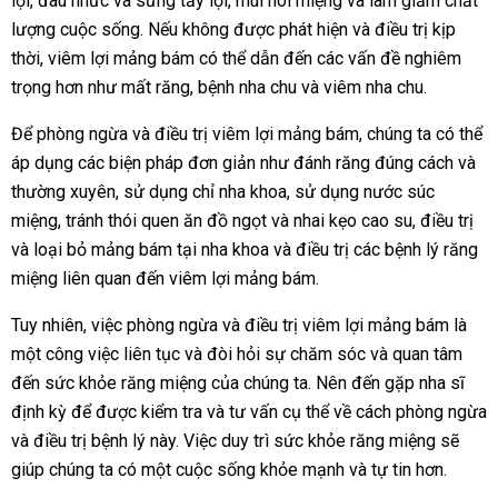
lợi, đau nhức và sưng tấy lợi, mùi hôi miệng và làm giảm chất
lượng cuộc sống. Nếu không được phát hiện và điều trị kịp
thời, viêm lợi mảng bám có thể dẫn đến các vấn đề nghiêm
trọng hơn như mất răng, bệnh nha chu và viêm nha chu.
Để phòng ngừa và điều trị viêm lợi mảng bám, chúng ta có thể
áp dụng các biện pháp đơn giản như đánh răng đúng cách và
thường xuyên, sử dụng chỉ nha khoa, sử dụng nước súc
miệng, tránh thói quen ăn đồ ngọt và nhai kẹo cao su, điều trị
và loại bỏ mảng bám tại nha khoa và điều trị các bệnh lý răng
miệng liên quan đến viêm lợi mảng bám.
Tuy nhiên, việc phòng ngừa và điều trị viêm lợi mảng bám là
một công việc liên tục và đòi hỏi sự chăm sóc và quan tâm
đến sức khỏe răng miệng của chúng ta. Nên đến gặp nha sĩ
định kỳ để được kiểm tra và tư vấn cụ thể về cách phòng ngừa
và điều trị bệnh lý này. Việc duy trì sức khỏe răng miệng sẽ
giúp chúng ta có một cuộc sống khỏe mạnh và tự tin hơn.