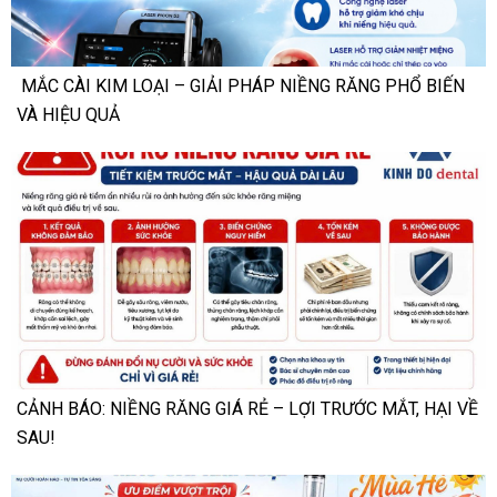
MẮC CÀI KIM LOẠI – GIẢI PHÁP NIỀNG RĂNG PHỔ BIẾN
VÀ HIỆU QUẢ
CẢNH BÁO: NIỀNG RĂNG GIÁ RẺ – LỢI TRƯỚC MẮT, HẠI VỀ
SAU!