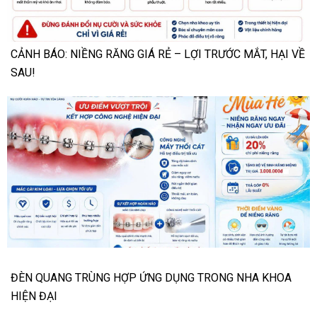
CẢNH BÁO: NIỀNG RĂNG GIÁ RẺ – LỢI TRƯỚC MẮT, HẠI VỀ
SAU!
ĐÈN QUANG TRÙNG HỢP ỨNG DỤNG TRONG NHA KHOA
HIỆN ĐẠI