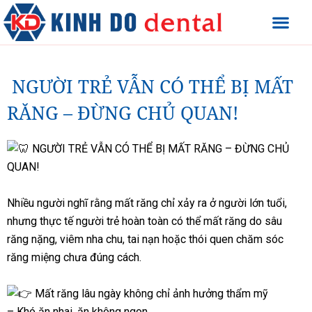
NGƯỜI TRẺ VẪN CÓ THỂ BỊ MẤT
RĂNG – ĐỪNG CHỦ QUAN!
NGƯỜI TRẺ VẪN CÓ THỂ BỊ MẤT RĂNG – ĐỪNG CHỦ
QUAN!
Nhiều người nghĩ rằng mất răng chỉ xảy ra ở người lớn tuổi,
nhưng thực tế người trẻ hoàn toàn có thể mất răng do sâu
răng nặng, viêm nha chu, tai nạn hoặc thói quen chăm sóc
răng miệng chưa đúng cách.
Mất răng lâu ngày không chỉ ảnh hưởng thẩm mỹ
– Khó ăn nhai, ăn không ngon