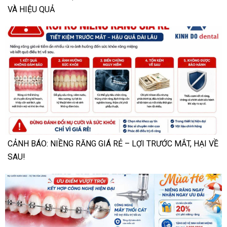
VÀ HIỆU QUẢ
CẢNH BÁO: NIỀNG RĂNG GIÁ RẺ – LỢI TRƯỚC MẮT, HẠI VỀ
SAU!