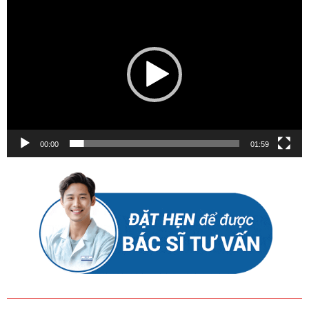
chơi
Video
00:00
01:59