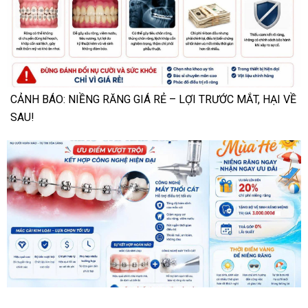
CẢNH BÁO: NIỀNG RĂNG GIÁ RẺ – LỢI TRƯỚC MẮT, HẠI VỀ
SAU!