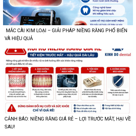
MẮC CÀI KIM LOẠI – GIẢI PHÁP NIỀNG RĂNG PHỔ BIẾN
VÀ HIỆU QUẢ
CẢNH BÁO: NIỀNG RĂNG GIÁ RẺ – LỢI TRƯỚC MẮT, HẠI VỀ
SAU!