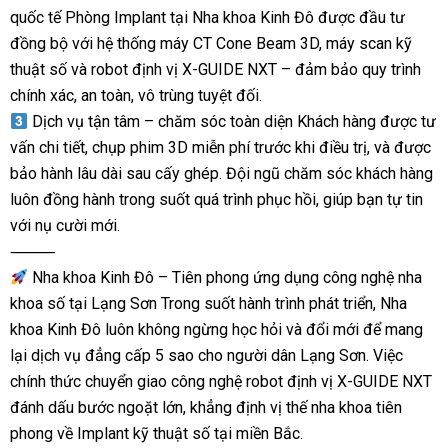
quốc tế Phòng Implant tại Nha khoa Kinh Đô được đầu tư
đồng bộ với hệ thống máy CT Cone Beam 3D, máy scan kỹ
thuật số và robot định vị X-GUIDE NXT – đảm bảo quy trình
chính xác, an toàn, vô trùng tuyệt đối.
Dịch vụ tận tâm – chăm sóc toàn diện Khách hàng được tư
vấn chi tiết, chụp phim 3D miễn phí trước khi điều trị, và được
bảo hành lâu dài sau cấy ghép. Đội ngũ chăm sóc khách hàng
luôn đồng hành trong suốt quá trình phục hồi, giúp bạn tự tin
với nụ cười mới.
⸻
Nha khoa Kinh Đô – Tiên phong ứng dụng công nghệ nha
khoa số tại Lạng Sơn Trong suốt hành trình phát triển, Nha
khoa Kinh Đô luôn không ngừng học hỏi và đổi mới để mang
lại dịch vụ đẳng cấp 5 sao cho người dân Lạng Sơn. Việc
chính thức chuyển giao công nghệ robot định vị X-GUIDE NXT
đánh dấu bước ngoặt lớn, khẳng định vị thế nha khoa tiên
phong về Implant kỹ thuật số tại miền Bắc.