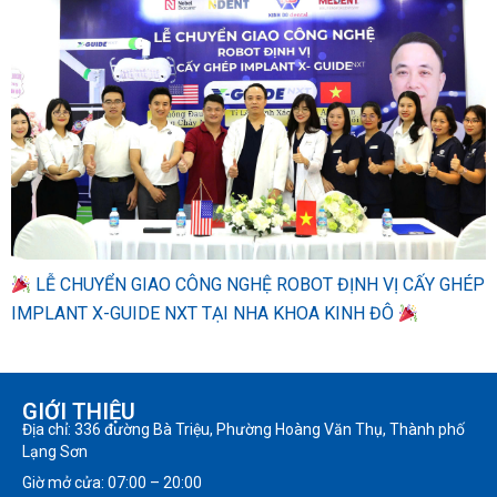
LỄ CHUYỂN GIAO CÔNG NGHỆ ROBOT ĐỊNH VỊ CẤY GHÉP
IMPLANT X-GUIDE NXT TẠI NHA KHOA KINH ĐÔ
GIỚI THIỆU
Địa chỉ: 336 đường Bà Triệu, Phường Hoàng Văn Thụ, Thành phố
Lạng Sơn
Giờ mở cửa: 07:00 – 20:00