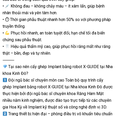
•
Không đau – không chảy máu – ít xâm lấn, giúp bệnh
nhân thoải mái và yên tâm hơn.
•
⏱
Thời gian phẫu thuật nhanh hơn 50% so với phương pháp
truyền thống.
•
Phục hồi nhanh, an toàn tuyệt đối, hạn chế tối đa biến
chứng sau phẫu thuật.
•
Hiệu quả thẩm mỹ cao, giúp phục hồi răng mất như răng
thật – bền, đẹp và tự nhiên.
⸻
Tại sao nên cấy ghép Implant bằng robot X-GUIDE tại Nha
khoa Kinh Đô?
Đội ngũ bác sĩ chuyên môn cao Toàn bộ quy trình cấy
ghép Implant bằng robot X-GUIDE tại Nha khoa Kinh Đô được
thực hiện bởi đội ngũ bác sĩ chuyên khoa Răng Hàm Mặt
nhiều năm kinh nghiệm, được đào tạo trực tiếp từ các chuyên
gia Hoa Kỳ về Implant kỹ thuật số và công nghệ định vị 3D.
Trang thiết bị hiện đại – phòng điều trị vô khuẩn tiêu chuẩn